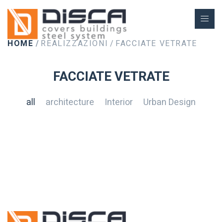
HOME
REALIZZAZIONI
FACCIATE VETRATE
FACCIATE VETRATE
Esterni -
all
architecture
Interior
Urban Design
Progettazione
Progettazione
Progettazione
Rivestimenti
Esterni -
-
-
-
Rozzano-
Rivestimenti
Interni - Esterni
Realizzazione
Realizzazione
Realizzazione
MDS Net
Beta
SINTHESYS
Aleci
CINA
Bello