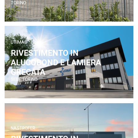
TORINO
UTIMAC
RIVESTIMENTO IN
ALUCOBOND E LAMIERA
GRECATA
SEDE TORINO
NASTROFER