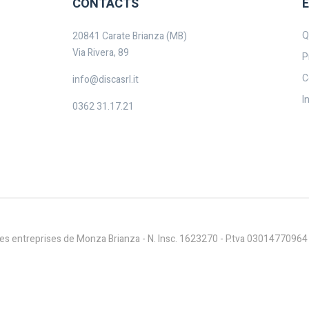
CONTACTS
Q
20841 Carate Brianza (MB)
Via Rivera, 89
P
C
info@discasrl.it
I
0362 31.17.21
es entreprises de Monza Brianza - N. Insc. 1623270 - P.tva 03014770964 -