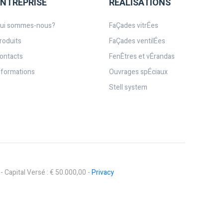
ENTREPRISE
RÉALISATIONS
ui sommes-nous?
FaÇades vitrÉes
roduits
FaÇades ventilÉes
ontacts
FenÊtres et vÉrandas
nformations
Ouvrages spÉciaux
Stell system
 Capital Versé : € 50.000,00 -
Privacy